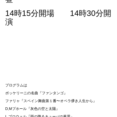
14時15分開場 14時30分開
演
プログラムは
ボッケリーニの名曲『ファンタンゴ』
ファリャ『スペイン舞曲第１番〜オペラ儚き人生から』
D,Mプホール『灰色の空と太陽』
L.ブロウェル『雨の降るキューバの風景』