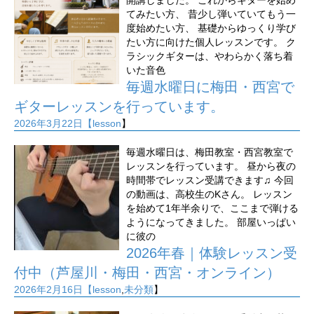
開講しました。 これからギターを始め
てみたい方、 昔少し弾いていてもう一
度始めたい方、 基礎からゆっくり学び
たい方に向けた個人レッスンです。 ク
ラシックギターは、やわらかく落ち着
いた音色
毎週水曜日に梅田・西宮で
ギターレッスンを行っています。
2026年3月22日【
lesson
】
毎週水曜日は、梅田教室・西宮教室で
レッスンを行っています。 昼から夜の
時間帯でレッスン受講できます♫ 今回
の動画は、高校生のKさん。 レッスン
を始めて1年半余りで、ここまで弾ける
ようになってきました。 部屋いっぱい
に彼の
2026年春｜体験レッスン受
付中（芦屋川・梅田・西宮・オンライン）
2026年2月16日【
lesson
,
未分類
】