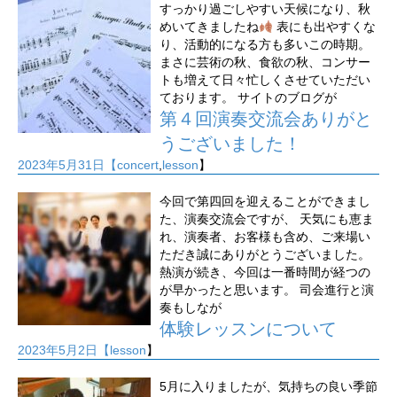
すっかり過ごしやすい天候になり、秋
めいてきましたね
表にも出やすくな
り、活動的になる方も多いこの時期。
まさに芸術の秋、食欲の秋、コンサー
トも増えて日々忙しくさせていただい
ております。 サイトのブログが
第４回演奏交流会ありがと
うございました！
2023年5月31日【
concert
,
lesson
】
今回で第四回を迎えることができまし
た、演奏交流会ですが、 天気にも恵ま
れ、演奏者、お客様も含め、ご来場い
ただき誠にありがとうございました。
熱演が続き、今回は一番時間が経つの
が早かったと思います。 司会進行と演
奏もしなが
体験レッスンについて
2023年5月2日【
lesson
】
5月に入りましたが、気持ちの良い季節