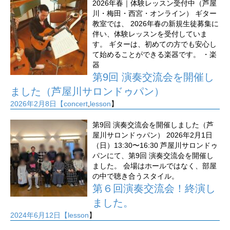
2026年春｜体験レッスン受付中（芦屋
川・梅田・西宮・オンライン） ギター
教室では、 2026年春の新規生徒募集に
伴い、体験レッスンを受付していま
す。 ギターは、初めての方でも安心し
て始めることができる楽器です。 ・楽
器
第9回 演奏交流会を開催し
ました（芦屋川サロンドゥパン）
2026年2月8日【
concert
,
lesson
】
第9回 演奏交流会を開催しました（芦
屋川サロンドゥパン） 2026年2月1日
（日）13:30〜16:30 芦屋川サロンドゥ
パンにて、第9回 演奏交流会を開催し
ました。 会場はホールではなく、部屋
の中で聴き合うスタイル。
第６回演奏交流会！終演し
ました。
2024年6月12日【
lesson
】