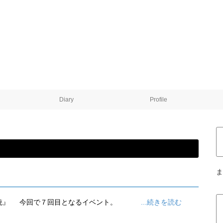
Diary
Profile
ま
統』 今回で７回目となるイベント。
...続きを読む