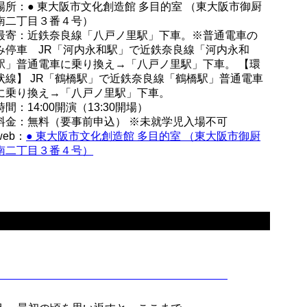
場所：● 東大阪市文化創造館 多目的室 （東大阪市御厨
南二丁目３番４号）
最寄：近鉄奈良線「八戸ノ里駅」下車。※普通電車の
み停車 JR「河内永和駅」で近鉄奈良線「河内永和
駅」普通電車に乗り換え→「八戸ノ里駅」下車。 【環
状線】 JR「鶴橋駅」で近鉄奈良線「鶴橋駅」普通電車
に乗り換え→「八戸ノ里駅」下車。
時間：14:00開演（13:30開場）
料金：無料（要事前申込） ※未就学児入場不可
web：
● 東大阪市文化創造館 多目的室 （東大阪市御厨
南二丁目３番４号）