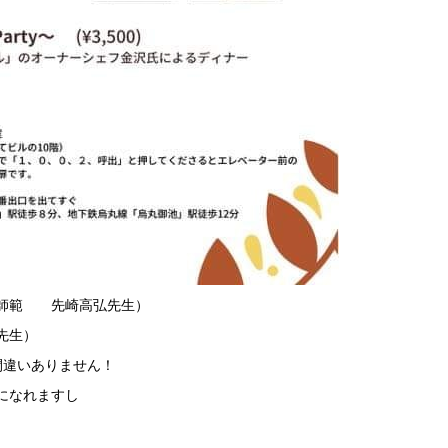
表師範 先崎高弘先生）
先生）
間違いありません！
になれますし