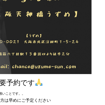
要予約です
難いことです。。
い方は早めにご予定ください